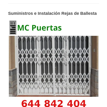
Suministros e Instalación Rejas de Ballesta