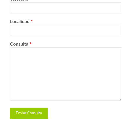
Localidad
*
Consulta
*