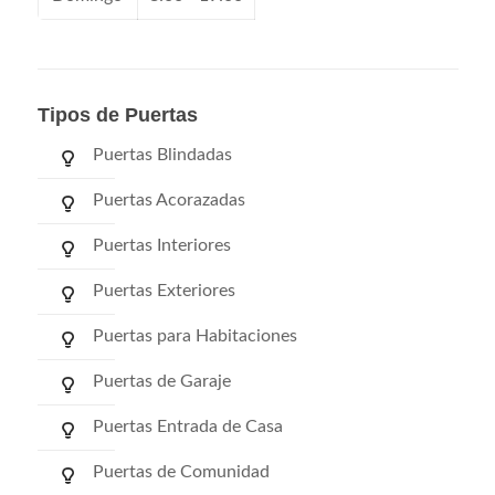
Tipos de Puertas
Puertas Blindadas
Puertas Acorazadas
Puertas Interiores
Puertas Exteriores
Puertas para Habitaciones
Puertas de Garaje
Puertas Entrada de Casa
Puertas de Comunidad