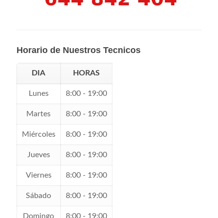
Horario de Nuestros Tecnicos
DIA
HORAS
Lunes
8:00 - 19:00
Martes
8:00 - 19:00
Miércoles
8:00 - 19:00
Jueves
8:00 - 19:00
Viernes
8:00 - 19:00
Sábado
8:00 - 19:00
Domingo
8:00 - 19:00