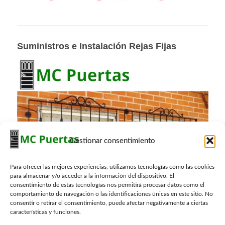
Suministros e Instalación Rejas Fijas
Gestionar consentimiento
Para ofrecer las mejores experiencias, utilizamos tecnologías como las cookies
para almacenar y/o acceder a la información del dispositivo. El
consentimiento de estas tecnologías nos permitirá procesar datos como el
comportamiento de navegación o las identificaciones únicas en este sitio. No
consentir o retirar el consentimiento, puede afectar negativamente a ciertas
características y funciones.