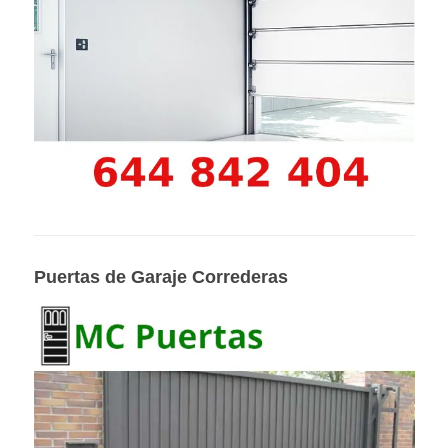
Puertas de Garaje Correderas