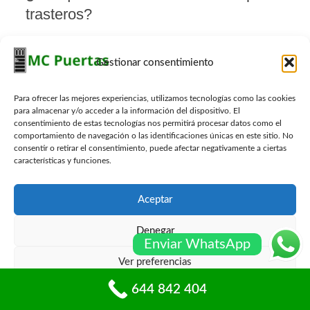
trasteros?
Hay varias razones por las que una cerradura para
trasteros puede trabarse. Algunas de las razones más
Gestionar consentimiento
comunes incluyen:
Desgaste
: El desgaste normal de una cerradura
Para ofrecer las mejores experiencias, utilizamos tecnologías como las cookies
con el tiempo puede hacer que se trabe y deje de
para almacenar y/o acceder a la información del dispositivo. El
consentimiento de estas tecnologías nos permitirá procesar datos como el
funcionar correctamente.
comportamiento de navegación o las identificaciones únicas en este sitio. No
Suciedad y residuos
: La acumulación de
consentir o retirar el consentimiento, puede afectar negativamente a ciertas
suciedad y residuos en la cerradura puede
características y funciones.
obstruir el mecanismo y hacer que se trabe.
Desalineación de la puerta
: Si la puerta del
Aceptar
trastero está desalineada, puede hacer que la
cerradura se trabe y no funcione correctamente.
Denegar
Enviar WhatsApp
Bloqueo interno
: El mecanismo interno de la
Ver preferencias
cerradura puede bloquearse debido a un objeto
extraño o una pieza rota.
644 842 404
Política de cookies
Políticas de privacidad
Clima extremo
: El clima extremo puede afectar