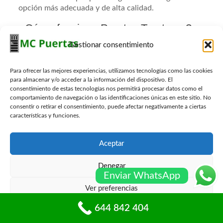
opción más adecuada y de alta calidad.
¿Cómo funciona Puertas Trasteros?
Gestionar consentimiento
Las puertas para trasteros funcionan de manera
similar a otras puertas de interior o de entrada, pero
están diseñadas específicamente para su uso en
Para ofrecer las mejores experiencias, utilizamos tecnologías como las cookies
trasteros y espacios de almacenamiento. Las puertas
para almacenar y/o acceder a la información del dispositivo. El
consentimiento de estas tecnologías nos permitirá procesar datos como el
para trasteros pueden ser de diferentes materiales,
comportamiento de navegación o las identificaciones únicas en este sitio. No
como madera, metal, vidrio o PVC, y pueden tener
consentir o retirar el consentimiento, puede afectar negativamente a ciertas
diferentes características, como cerraduras, bisagras,
características y funciones.
pestillos y sellos perimetrales.
La función principal de las puertas para trasteros es
Aceptar
permitir el acceso al espacio de almacenamiento
mientras se mantiene la privacidad y la seguridad de
Denegar
los objetos almacenados. Las puertas para trasteros
Enviar WhatsApp
también pueden ofrecer características adicionales
Ver preferencias
como resistencia al fuego, aislamiento acústico y
térmico, y diseño personalizado.
644 842 404
Política de cookies
Políticas de privacidad
En general, las puertas para trasteros se pueden abrir