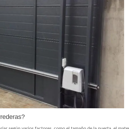
rrederas?
iar según varios factores, como el tamaño de la puerta, el materi