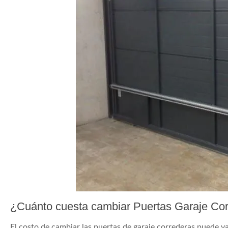
¿Cuánto cuesta cambiar Puertas Garaje Co
El costo de cambiar las puertas de garaje correderas puede var