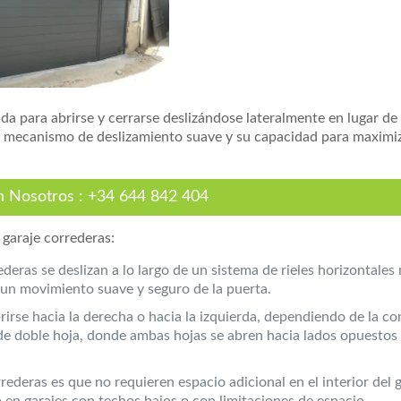
da para abrirse y cerrarse deslizándose lateralmente en lugar de
u mecanismo de deslizamiento suave y su capacidad para maximiz
n Nosotros
:
+34 644 842 404
 garaje correderas:
ederas se deslizan a lo largo de un sistema de rieles horizontale
n un movimiento suave y seguro de la puerta.
rirse hacia la derecha o hacia la izquierda, dependiendo de la co
de doble hoja, donde ambas hojas se abren hacia lados opuestos 
rrederas es que no requieren espacio adicional en el interior del g
o en garajes con techos bajos o con limitaciones de espacio.