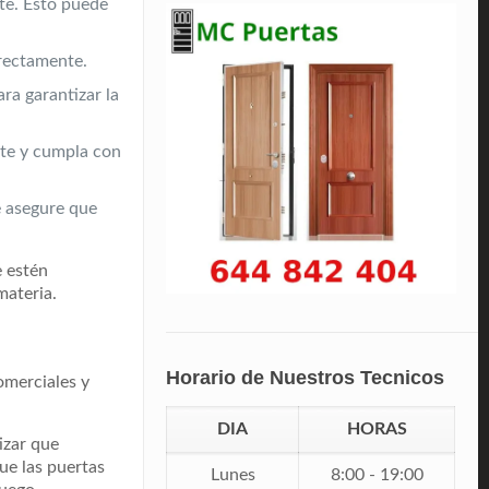
te. Esto puede
rrectamente.
ra garantizar la
nte y cumpla con
e asegure que
e estén
materia.
Horario de Nuestros Tecnicos
omerciales y
DIA
HORAS
izar que
ue las puertas
Lunes
8:00 - 19:00