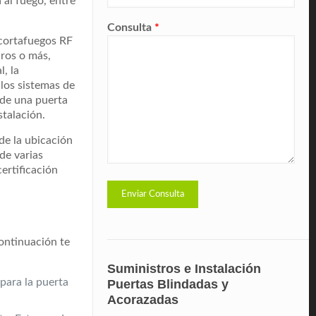
a al fuego, entre
Consulta
*
 cortafuegos RF
uros o más,
, la
 los sistemas de
 de una puerta
talación.
de la ubicación
de varias
ertificación
ontinuación te
Suministros e Instalación
para la puerta
Puertas Blindadas y
Acorazadas