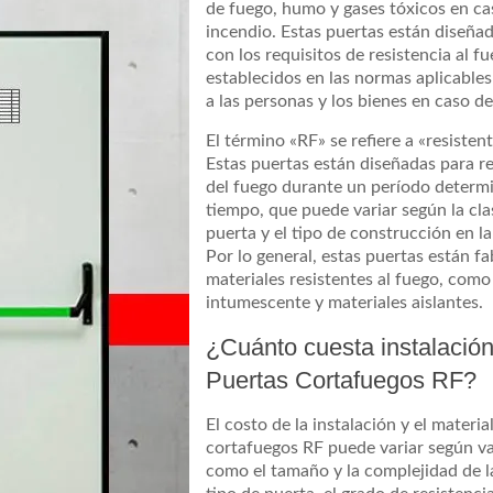
de fuego, humo y gases tóxicos en ca
incendio. Estas puertas están diseña
con los requisitos de resistencia al f
establecidos en las normas aplicables
a las personas y los bienes en caso d
El término «RF» se refiere a «resistent
Estas puertas están diseñadas para res
del fuego durante un período determ
tiempo, que puede variar según la clas
puerta y el tipo de construcción en la
Por lo general, estas puertas están f
materiales resistentes al fuego, como 
intumescente y materiales aislantes.
¿Cuánto cuesta instalación
Puertas Cortafuegos RF?
El costo de la instalación y el materia
cortafuegos RF puede variar según va
como el tamaño y la complejidad de la