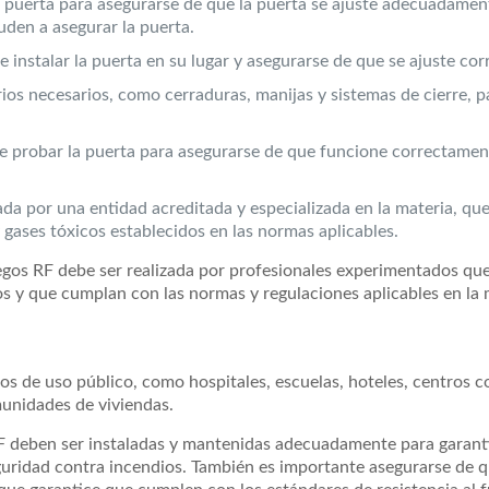
a puerta para asegurarse de que la puerta se ajuste adecuadamen
uden a asegurar la puerta.
be instalar la puerta en su lugar y asegurarse de que se ajuste co
rios necesarios, como cerraduras, manijas y sistemas de cierre, pa
nte probar la puerta para asegurarse de que funcione correctame
cada por una entidad acreditada y especializada en la materia, qu
 gases tóxicos establecidos en las normas aplicables.
egos RF debe ser realizada por profesionales experimentados qu
os y que cumplan con las normas y regulaciones aplicables en la 
os de uso público, como hospitales, escuelas, hoteles, centros c
omunidades de viviendas.
RF deben ser instaladas y mantenidas adecuadamente para garant
uridad contra incendios. También es importante asegurarse de q