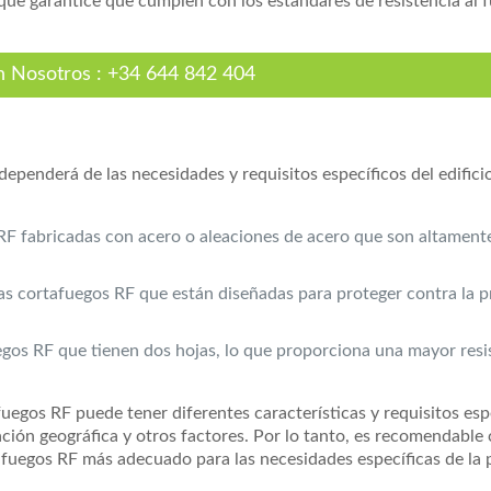
que garantice que cumplen con los estándares de resistencia al 
n Nosotros
:
+34 644 842 404
 dependerá de las necesidades y requisitos específicos del edific
RF fabricadas con acero o aleaciones de acero que son altamente
as cortafuegos RF que están diseñadas para proteger contra la 
egos RF que tienen dos hojas, lo que proporciona una mayor resi
egos RF puede tener diferentes características y requisitos esp
ación geográfica y otros factores. Por lo tanto, es recomendable
tafuegos RF más adecuado para las necesidades específicas de la 