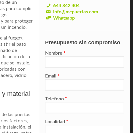
so de un
644 842 404
das para cumplir
info@mcpuertas.com
uego
Whatsapp
 y para proteger
e un incendio.
e al fuego».
Presupuesto sin compromiso
istir el paso
inado de
Nombre
*
ificación de la
 que se instale.
abricadas con
acero, vidrio
Email
*
 y material
Telefono
*
l de las puertas
rios factores,
Localidad
*
 instalación, el