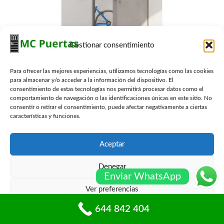
Gestionar consentimiento
Para ofrecer las mejores experiencias, utilizamos tecnologías como las cookies
para almacenar y/o acceder a la información del dispositivo. El
consentimiento de estas tecnologías nos permitirá procesar datos como el
comportamiento de navegación o las identificaciones únicas en este sitio. No
Existen varias medidas que se pueden tomar para
consentir o retirar el consentimiento, puede afectar negativamente a ciertas
aumentar la seguridad de una puerta de seguridad
características y funciones.
para trasteros. Algunas de ellas son:
Aceptar
Reforzar la estructura de la puerta
: se puede
instalar una placa de refuerzo en el marco de la
puerta y reforzar las bisagras con tornillos más
Denegar
Enviar WhatsApp
largos y resistentes.
Ver preferencias
Instalar cerraduras de seguridad
: se pueden
instalar cerraduras de alta seguridad, como
644 842 404
Política de cookies
Políticas de privacidad
cerraduras de cilindro o cerraduras multipunto,
que ofrecen mayor protección contra intentos