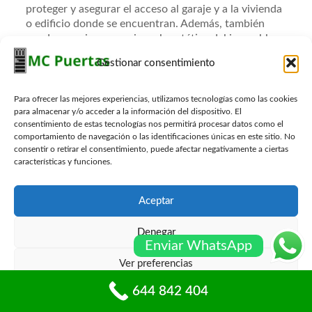
proteger y asegurar el acceso al garaje y a la vivienda
o edificio donde se encuentran. Además, también
pueden servir para mejorar la estética del inmueble y
aumentar su valor en el mercado inmobiliario.
Gestionar consentimiento
Entre las funciones principales de las
puertas de garaje se encuentran:
Para ofrecer las mejores experiencias, utilizamos tecnologías como las cookies
para almacenar y/o acceder a la información del dispositivo. El
consentimiento de estas tecnologías nos permitirá procesar datos como el
Proteger los vehículos y objetos almacenados en
comportamiento de navegación o las identificaciones únicas en este sitio. No
el garaje contra robos, vandalismo y otros tipos
consentir o retirar el consentimiento, puede afectar negativamente a ciertas
de daños.
características y funciones.
Proporcionar un fácil acceso al garaje y a la
vivienda o edificio.
Aceptar
Mejorar la estética y el valor del inmueble, ya
que las puertas de garaje pueden ser diseñadas
Denegar
en diferentes materiales y estilos para adaptarse
Enviar WhatsApp
a la arquitectura y decoración del entorno.
Ver preferencias
Aislar térmica y acústicamente el garaje y la
644 842 404
vivienda o edificio, lo que puede mejorar la
Política de cookies
Políticas de privacidad
eficiencia energética y el confort.