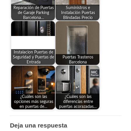
Reparación de Puertas
Suministros e
de Garaje Parking
Instalación Puertas
Barcelona…
Blindadas Precio
Instalacion Puertas de
Seguridad y Puertas de
Puertas Trasteros
Entrada
Barcelona
¿Cuáles son las
¿Cuáles son las
opciones más seguras
diferencias entre
en puertas de…
puertas acorazadas…
Deja una respuesta