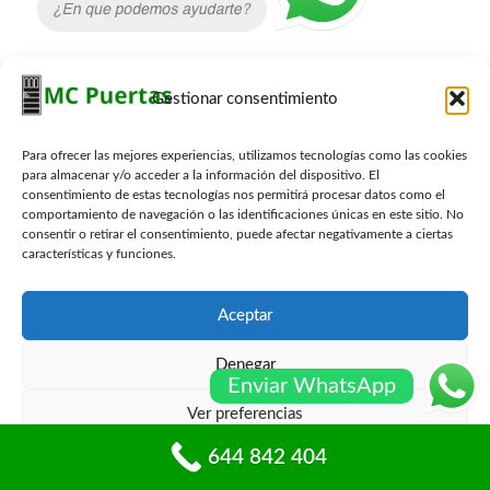
Gestionar consentimiento
Contacto Carpinteros
644 842 404
Para ofrecer las mejores experiencias, utilizamos tecnologías como las cookies
para almacenar y/o acceder a la información del dispositivo. El
info@mcpuertas.com
consentimiento de estas tecnologías nos permitirá procesar datos como el
Whatsapp
comportamiento de navegación o las identificaciones únicas en este sitio. No
consentir o retirar el consentimiento, puede afectar negativamente a ciertas
características y funciones.
Presupuesto Gratis
Aceptar
Nombre
*
Denegar
Enviar WhatsApp
Ver preferencias
Email
*
644 842 404
Política de cookies
Políticas de privacidad