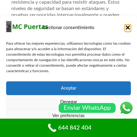
resistencia y capacidad para resistir ataques. Estos
niveles de seguridad se basan en estándares y
pruebas reconocidas internacionalmente y pueden
variar en nombre y especificaciones según el país o la
Gestionar consentimiento
región. En España, las puertas acorazadas suelen
clasificarse en tres categorías principales de
seguridad:
Para ofrecer las mejores experiencias, utilizamos tecnologías como las cookies
para almacenar y/o acceder a la información del dispositivo. El
consentimiento de estas tecnologías nos permitirá procesar datos como el
Clase 3
comportamiento de navegación o las identificaciones únicas en este sitio. No
consentir o retirar el consentimiento, puede afectar negativamente a ciertas
características y funciones.
Clase 4
Aceptar
Clase 5
Denegar
Enviar WhatsApp
Es importante destacar que, además de estas clases
Ver preferencias
de seguridad, las puertas acorazadas también pueden
ser evaluadas en términos de resistencia al fuego y
644 842 404
Política de cookies
Políticas de privacidad
aislamiento acústico, según las necesidades del