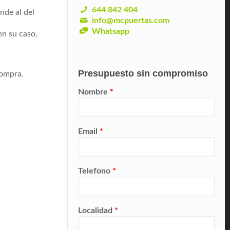
644 842 404
nde al del
info@mcpuertas.com
Whatsapp
en su caso,
Presupuesto sin compromiso
compra.
Nombre
*
Email
*
Telefono
*
Localidad
*