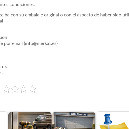
entes condiciones:
ciba con su embalaje original o con el aspecto de haber sido util
al
ción
te por email (info@merkat.es)
tura.
os.