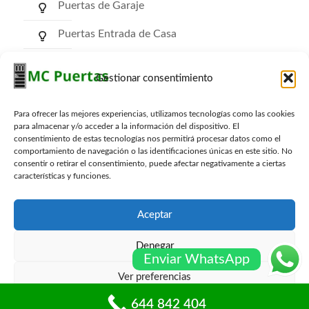
Puertas de Garaje
Puertas Entrada de Casa
Puertas de Comunidad
Gestionar consentimiento
Puertas RF Cortafuego
Para ofrecer las mejores experiencias, utilizamos tecnologías como las cookies
Puertas Trasteros
para almacenar y/o acceder a la información del dispositivo. El
consentimiento de estas tecnologías nos permitirá procesar datos como el
comportamiento de navegación o las identificaciones únicas en este sitio. No
consentir o retirar el consentimiento, puede afectar negativamente a ciertas
características y funciones.
Archivos
Archivos
Aceptar
Denegar
Enviar WhatsApp
Ver preferencias
© mcpuertas.com Todos los derechos reservados -
Sitemap
-
Blog
644 842 404
Política de cookies
Políticas de privacidad