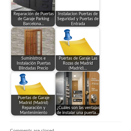
Reparación de Puertas
Instalacion Puertas de
de Garaje Parking
Seguridad y Puertas de
Barcelona…
Entrada
Suministros e
Puertas de Garaje Las
Instalación Puertas
Rozas de Madrid
Blindadas Precio
(Madrid)…
Puertas de Garaje
Madrid (Madrid)
Reparación y
¿Cuáles son las ventajas
Mantenimiento
de instalar una puerta…
Comments are closed.