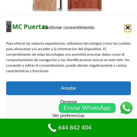
Gestionar consentimiento
Para ofrecer las mejores experiencias, utilizamos tecnologías como las cookies
para almacenar y/o acceder a la información del dispositivo. El
consentimiento de estas tecnologías nos permitirá procesar datos como el
Horario de Nuestros Tecnicos
comportamiento de navegación o las identificaciones únicas en este sitio. No
consentir o retirar el consentimiento, puede afectar negativamente a ciertas
DIA
HORAS
características y funciones.
Lunes
8:00 - 19:00
Aceptar
Martes
8:00 - 19:00
Denegar
Enviar WhatsApp
Miércoles
8:00 - 19:00
Ver preferencias
Jueves
8:00 - 19:00
644 842 404
Política de cookies
Políticas de privacidad
Viernes
8:00 - 19:00