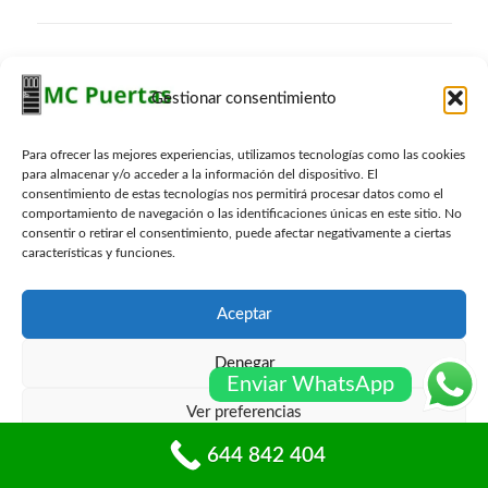
Contacto Carpinteros
Gestionar consentimiento
644 842 404
info@mcpuertas.com
Whatsapp
Para ofrecer las mejores experiencias, utilizamos tecnologías como las cookies
para almacenar y/o acceder a la información del dispositivo. El
consentimiento de estas tecnologías nos permitirá procesar datos como el
comportamiento de navegación o las identificaciones únicas en este sitio. No
consentir o retirar el consentimiento, puede afectar negativamente a ciertas
Presupuesto Gratis
características y funciones.
Nombre
*
Aceptar
Denegar
Email
*
Enviar WhatsApp
Ver preferencias
Telefono
*
644 842 404
Política de cookies
Políticas de privacidad