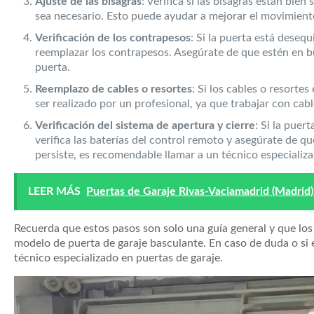
Ajuste de las bisagras
: Verifica si las bisagras están bien
sea necesario. Esto puede ayudar a mejorar el movimiento
Verificación de los contrapesos
: Si la puerta está deseq
reemplazar los contrapesos. Asegúrate de que estén en 
puerta.
Reemplazo de cables o resortes
: Si los cables o resort
ser realizado por un profesional, ya que trabajar con cabl
Verificación del sistema de apertura y cierre
: Si la puer
verifica las baterías del control remoto y asegúrate de q
persiste, es recomendable llamar a un técnico especializ
LEER MÁS
Puertas de Garaje Rivas-Vaciamadrid (Madrid
Recuerda que estos pasos son solo una guía general y que los
modelo de puerta de garaje basculante. En caso de duda o si 
técnico especializado en puertas de garaje.