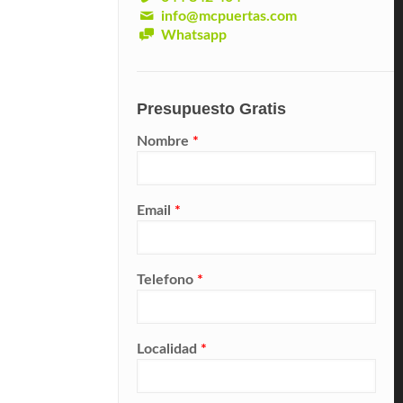
info@mcpuertas.com
Whatsapp
Presupuesto Gratis
Nombre
*
Email
*
Telefono
*
Localidad
*