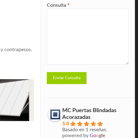
Consulta
*
 y contrapesos.
MC Puertas Blindadas
Acorazadas
5.0
Basado en 1 reseñas.
powered by
G
o
o
g
l
e