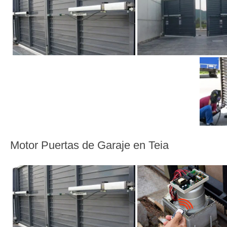
Motor Puertas de Garaje en Teia