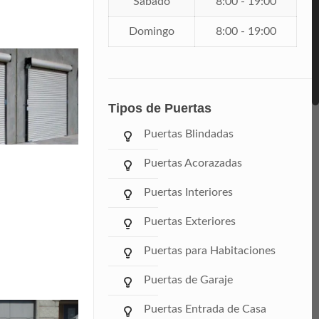
Sábado
8:00 - 19:00
Domingo
8:00 - 19:00
Tipos de Puertas
Puertas Blindadas
Puertas Acorazadas
Puertas Interiores
Puertas Exteriores
Puertas para Habitaciones
Puertas de Garaje
Puertas Entrada de Casa