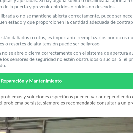
 sujetas y ajustadas. Si hay alguna suelta o desalineada, apriétala
 de la puerta y prevenir chirridos o ruidos no deseados.
uilibrada o no se mantiene abierta correctamente, puede ser nece
buen estado y que proporcionen la cantidad adecuada de contrap
es están dañados o rotos, es importante reemplazarlos por otros n
es o resortes de alta tensión puede ser peligroso.
ta no se abre o cierra correctamente con el sistema de apertura 
ue los sensores de seguridad no estén obstruidos o sucios. Si el 
ado.
) Reparación y Mantenimiento
 problemas y soluciones específicos pueden variar dependiendo d
el problema persiste, siempre es recomendable consultar a un pr