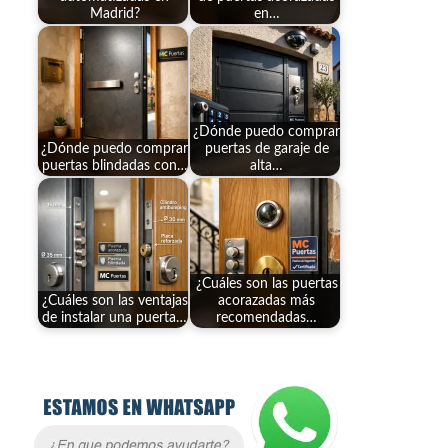
Madrid?
en…
¿Dónde puedo comprar
¿Dónde puedo comprar
puertas de garaje de
puertas blindadas con…
alta…
¿Cuáles son las puertas
¿Cuáles son las ventajas
acorazadas más
de instalar una puerta…
recomendadas…