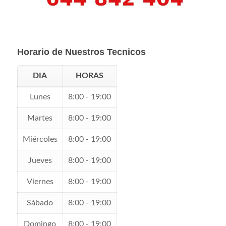
Horario de Nuestros Tecnicos
DIA
HORAS
Lunes
8:00 - 19:00
Martes
8:00 - 19:00
Miércoles
8:00 - 19:00
Jueves
8:00 - 19:00
Viernes
8:00 - 19:00
Sábado
8:00 - 19:00
Domingo
8:00 - 19:00