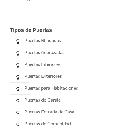
Tipos de Puertas
Puertas Blindadas
Puertas Acorazadas
Puertas Interiores
Puertas Exteriores
Puertas para Habitaciones
Puertas de Garaje
Puertas Entrada de Casa
Puertas de Comunidad