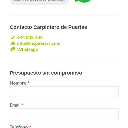
Contacto Carpintero de Puertas
644 842 404
info@mcpuertas.com
Whatsapp
Presupuesto sin compromiso
Nombre
*
Email
*
Telefono
*