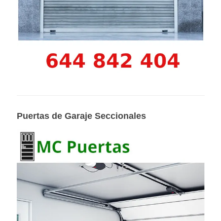
Puertas de Garaje Seccionales