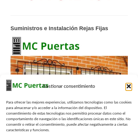
Suministros e Instalación Rejas Fijas
Gestionar consentimiento
Para ofrecer las mejores experiencias, utilizamos tecnologías como las cookies
para almacenar y/o acceder a la información del dispositivo. El
consentimiento de estas tecnologías nos permitirá procesar datos como el
comportamiento de navegación o las identificaciones únicas en este sitio. No
consentir o retirar el consentimiento, puede afectar negativamente a ciertas
características y funciones.