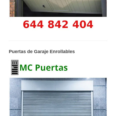
Puertas de Garaje Enrollables