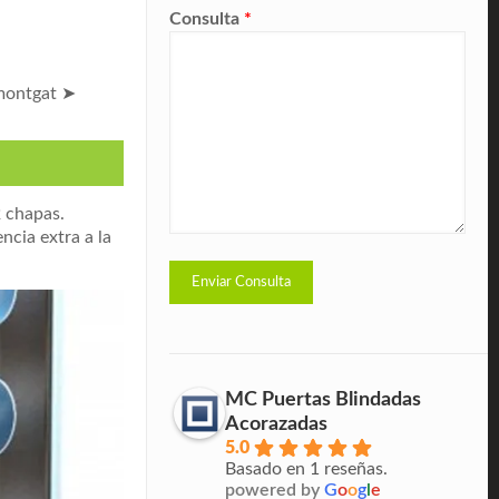
Consulta
*
 montgat ➤
2 chapas.
ncia extra a la
MC Puertas Blindadas
Acorazadas
5.0
Basado en 1 reseñas.
powered by
G
o
o
g
l
e