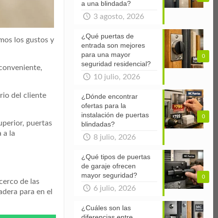
a una blindada?
3 agosto, 2026
¿Qué puertas de
mos los gustos y
entrada son mejores
para una mayor
0
seguridad residencial?
nconveniente,
10 julio, 2026
io del cliente
¿Dónde encontrar
ofertas para la
instalación de puertas
0
uperior, puertas
blindadas?
 a la
8 julio, 2026
¿Qué tipos de puertas
de garaje ofrecen
mayor seguridad?
0
cerco de las
6 julio, 2026
adera para en el
¿Cuáles son las
diferencias entre