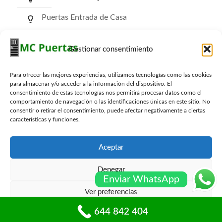
Puertas Entrada de Casa
Puertas de Comunidad
Gestionar consentimiento
Puertas RF Cortafuego
Para ofrecer las mejores experiencias, utilizamos tecnologías como las cookies
Puertas Trasteros
para almacenar y/o acceder a la información del dispositivo. El
consentimiento de estas tecnologías nos permitirá procesar datos como el
comportamiento de navegación o las identificaciones únicas en este sitio. No
consentir o retirar el consentimiento, puede afectar negativamente a ciertas
características y funciones.
Archivos
Aceptar
Denegar
Enviar WhatsApp
Ver preferencias
© mcpuertas.com Todos los derechos reservados -
Sitemap
-
Blog
644 842 404
Política de cookies
Políticas de privacidad