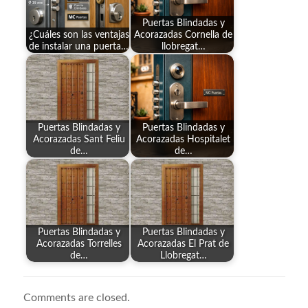
Puertas Blindadas y
¿Cuáles son las ventajas
Acorazadas Cornella de
de instalar una puerta…
llobregat…
Puertas Blindadas y
Puertas Blindadas y
Acorazadas Sant Feliu
Acorazadas Hospitalet
de…
de…
Puertas Blindadas y
Puertas Blindadas y
Acorazadas Torrelles
Acorazadas El Prat de
de…
Llobregat…
Comments are closed.