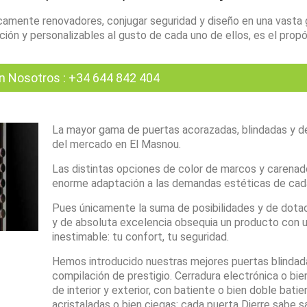
amente renovadores, conjugar seguridad y diseño en una vasta
ón y personalizables al gusto de cada uno de ellos, es el propó
n Nosotros
:
+34 644 842 404
La mayor gama de puertas acorazadas, blindadas y d
del mercado en El Masnou.
Las distintas opciones de color de marcos y carenad
enorme adaptación a las demandas estéticas de cada
Pues únicamente la suma de posibilidades y de dota
y de absoluta excelencia obsequia un producto con u
inestimable: tu confort, tu seguridad.
Hemos introducido nuestras mejores puertas blindad
compilación de prestigio. Cerradura electrónica o bien
de interior y exterior, con batiente o bien doble batie
acristaladas o bien ciegas: cada puerta Dierre sabe s