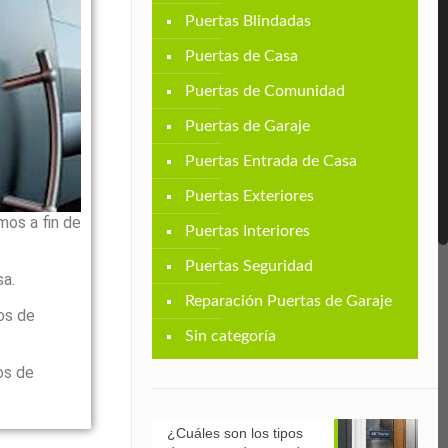
Puertas Blindadas
Puertas de Casa
Puertas de Comunidad
Puertas de Garaje
Puertas Entrada de Casa
Puertas Exteriores
os a fin de
Puertas Interiores
Puertas Seguridad
sa.
Reparación Puertas de Garaje
os de
Sin categoría
os de
¿Cuáles son los tipos