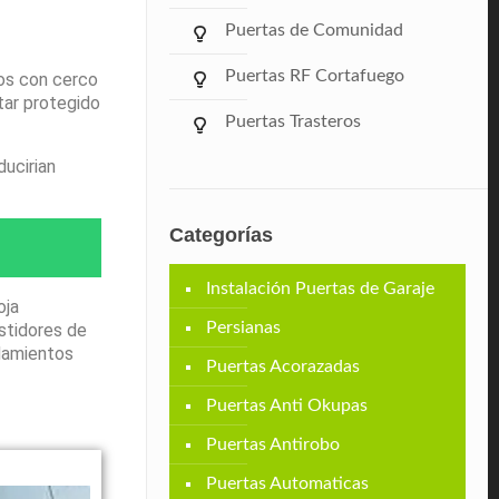
Puertas de Comunidad
Puertas RF Cortafuego
tos con cerco
tar protegido
Puertas Trasteros
ducirian
Categorías
Instalación Puertas de Garaje
oja
Persianas
stidores de
odamientos
Puertas Acorazadas
Puertas Anti Okupas
Puertas Antirobo
Puertas Automaticas