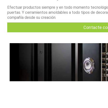
Efectuar productos siempre y en todo momento tecnológic
puertas. Y cerramientos amoldables a todo tipos de decoraci
compañía desde su creación.
Contacte co