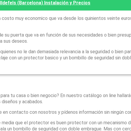
ldefels (Barcelona) Instalación y Precios
 costo muy economico que va desde los quinientos veinte euro
e su puerta que va en función de sus necesidades o bien presu
 a sus deseos.
ienes no le dan demasiada relevancia a la seguridad o bien par
laje con un protector basico y un bombillo de seguridad sin dob
 para tu casa o bien negocio? En nuestro catálogo on line hallar
s diseños y acabados.
e en contacto con nosotros y pídenos información sin ningún c
 media que el protector es buen protector con un mecanismo d
instala un bombillo de seguridad con doble embrague. Mas con ce