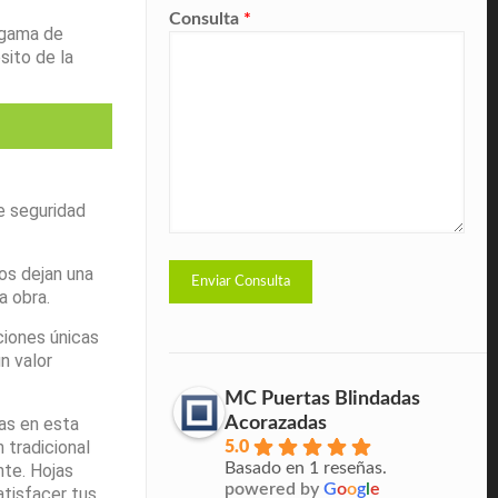
Consulta
*
 gama de
sito de la
e seguridad
os dejan una
 obra.
ciones únicas
n valor
MC Puertas Blindadas
Acorazadas
as en esta
 tradicional
5.0
Basado en 1 reseñas.
nte. Hojas
powered by
G
o
o
g
l
e
atisfacer tus