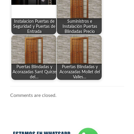
Instalacion Puertas de
Suministros e
Seguridad y Puertas de
Instalación Puertas
Entrada
Blindadas Precio
Puertas Blindadas y
Puertas Blindadas y
Acorazadas Sant Quirze
Acorazadas Mollet del
del…
Valles…
Comments are closed.