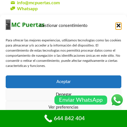
info@mcpuertas.com
Whatsapp
Gestionar consentimiento
Presupuesto Gratis
Para ofrecer las mejores experiencias, utilizamos tecnologías como las cookies
Nombre
*
para almacenar y/o acceder a la información del dispositivo. El
consentimiento de estas tecnologías nos permitirá procesar datos como el
comportamiento de navegación o las identificaciones únicas en este sitio. No
consentir o retirar el consentimiento, puede afectar negativamente a ciertas
Email
*
características y funciones.
Aceptar
Telefono
*
Denegar
Enviar WhatsApp
Ver preferencias
Localidad
*
644 842 404
Política de cookies
Políticas de privacidad