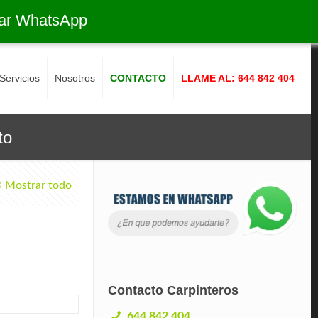
ar WhatsApp
Servicios
Nosotros
CONTACTO
LLAME AL: 644 842 404
to
Mostrar todo
Contacto Carpinteros
644 842 404