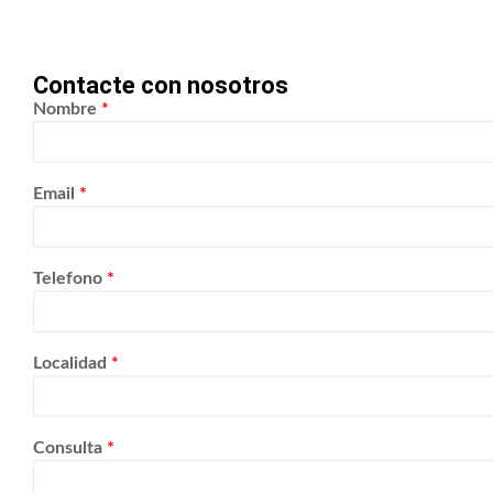
Contacte con nosotros
Nombre
*
Email
*
Telefono
*
Localidad
*
Consulta
*