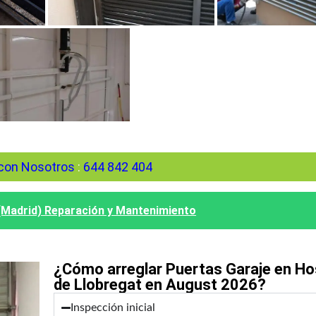
con Nosotros
:
644 842 404
 (Madrid) Reparación y Mantenimiento
¿Cómo arreglar Puertas Garaje en Ho
de Llobregat en August 2026?
Inspección inicial