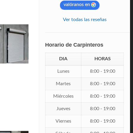
valóranos en
Ver todas las reseñas
Horario de Carpinteros
DIA
HORAS
Lunes
8:00 - 19:00
Martes
8:00 - 19:00
Miércoles
8:00 - 19:00
Jueves
8:00 - 19:00
Viernes
8:00 - 19:00