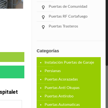
Puertas de Comunidad
Puertas RF Cortafuego
Puertas Trasteros
Categorías
Instalación Puertas de Garaje
Persianas
Puertas Acorazadas
Puertas Anti Okupas
spitalet
Puertas Antirobo
Puertas Automaticas