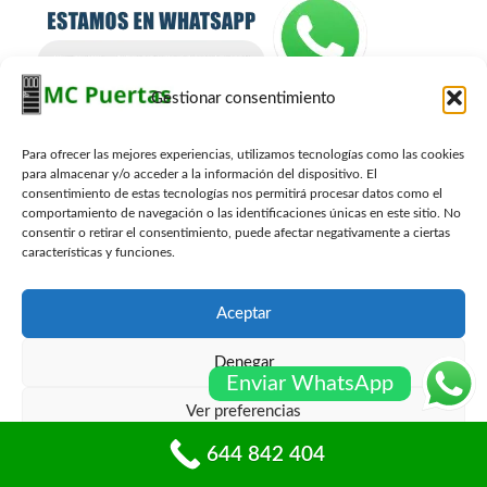
Gestionar consentimiento
Para ofrecer las mejores experiencias, utilizamos tecnologías como las cookies
Contacto Carpinteros
para almacenar y/o acceder a la información del dispositivo. El
consentimiento de estas tecnologías nos permitirá procesar datos como el
644 842 404
comportamiento de navegación o las identificaciones únicas en este sitio. No
info@mcpuertas.com
consentir o retirar el consentimiento, puede afectar negativamente a ciertas
Whatsapp
características y funciones.
Aceptar
Presupuesto Gratis
Denegar
Enviar WhatsApp
Nombre
*
Ver preferencias
644 842 404
Política de cookies
Políticas de privacidad
Email
*