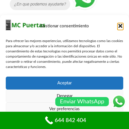
Gestionar consentimiento
Contacto Carpinteros
Para ofrecer las mejores experiencias, utilizamos tecnologías como las cookies
644 842 404
para almacenar y/o acceder a la información del dispositivo. El
info@mcpuertas.com
consentimiento de estas tecnologías nos permitirá procesar datos como el
Whatsapp
comportamiento de navegación o las identificaciones únicas en este sitio. No
consentir o retirar el consentimiento, puede afectar negativamente a ciertas
características y funciones.
Presupuesto Gratis
Aceptar
Nombre
*
Denegar
Enviar WhatsApp
Ver preferencias
Email
*
644 842 404
Política de cookies
Políticas de privacidad