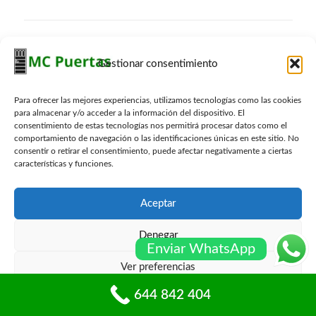
Presupuesto Gratis
Gestionar consentimiento
Nombre
*
Para ofrecer las mejores experiencias, utilizamos tecnologías como las cookies
para almacenar y/o acceder a la información del dispositivo. El
consentimiento de estas tecnologías nos permitirá procesar datos como el
Email
*
comportamiento de navegación o las identificaciones únicas en este sitio. No
consentir o retirar el consentimiento, puede afectar negativamente a ciertas
características y funciones.
Telefono
*
Aceptar
Denegar
Localidad
*
Enviar WhatsApp
Ver preferencias
Consulta
*
644 842 404
Política de cookies
Políticas de privacidad