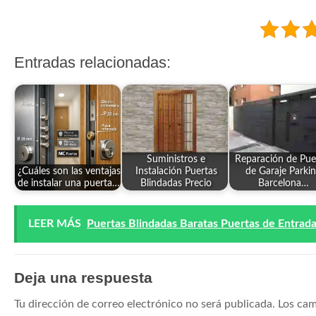
Entradas relacionadas:
Suministros e
Reparación de Pue
¿Cuáles son las ventajas
Instalación Puertas
de Garaje Parki
de instalar una puerta…
Blindadas Precio
Barcelona…
LEER MÁS
Puertas Blindadas Baratas Puertas de Entrad
Deja una respuesta
Tu dirección de correo electrónico no será publicada.
Los cam