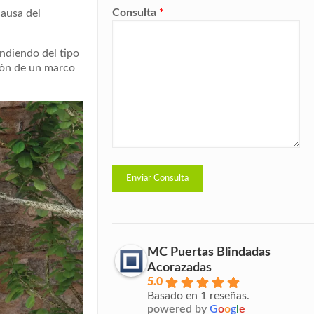
Consulta
*
causa del
ndiendo del tipo
ión de un marco
MC Puertas Blindadas
Acorazadas
5.0
Basado en 1 reseñas.
powered by
G
o
o
g
l
e