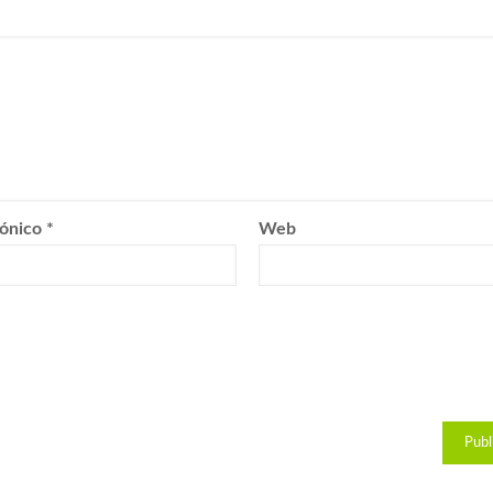
rónico
*
Web