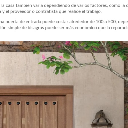
ara casa también varía dependiendo de varios factores, como la 
a y el proveedor o contratista que realice el trabajo.
una puerta de entrada puede costar alrededor de 100 a 500, depe
ación simple de bisagras puede ser más económico que la reparac