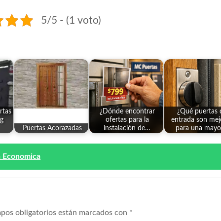
5/5 - (1 voto)
rtas
¿Dónde encontrar
¿Qué puertas 
ng
ofertas para la
entrada son mej
Puertas Acorazadas
instalación de…
para una may
a Economica
pos obligatorios están marcados con
*