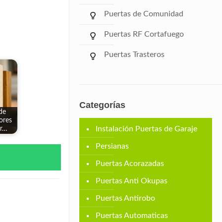
Puertas de Comunidad
Puertas RF Cortafuego
Puertas Trasteros
Categorías
de
ores
Instalación Puertas de Garaje
or…
Persianas
Puertas Acorazadas
Puertas Anti Okupas
Puertas Antirobo
Puertas Automaticas