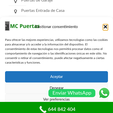
Puertas de Garaje
Puertas Entrada de Casa
Puertas de Comunidad
Gestionar consentimiento
Puertas RF Cortafuego
Para ofrecer las mejores experiencias, utilizamos tecnologías como las cookies
Puertas Trasteros
para almacenar y/o acceder a la información del dispositivo. El
consentimiento de estas tecnologías nos permitirá procesar datos como el
comportamiento de navegación o las identificaciones únicas en este sitio. No
consentir o retirar el consentimiento, puede afectar negativamente a ciertas
características y funciones.
Archivos
Archivos
Aceptar
Denegar
Enviar WhatsApp
Ver preferencias
© mcpuertas.com Todos los derechos reservados -
Sitemap
-
Blog
644 842 404
Política de cookies
Políticas de privacidad