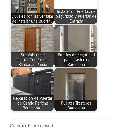
Instalacion Puertas de
¿Cuáles son las ventajas
Seguridad y Puertas de
de instalar una puerta…
Entrada
Suministros e
Puertas de Seguridad
Instalación Puertas
para Trasteros
Blindadas Precio
Barcelona
Reparación de Puertas
de Garaje Parking
Puertas Trasteros
Barcelona…
Barcelona
Comments are closed.