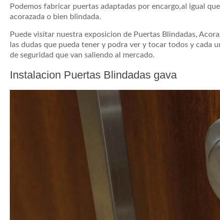
Podemos fabricar puertas adaptadas por encargo,al igual que 
acorazada o bien blindada.
Puede visitar nuestra exposicion de Puertas Blindadas, Acor
las dudas que pueda tener y podra ver y tocar todos y cada 
de seguridad que van saliendo al mercado.
Instalacion Puertas Blindadas gava