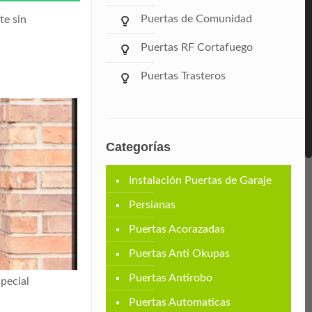
Puertas de Comunidad
te sin
Puertas RF Cortafuego
Puertas Trasteros
Categorías
Instalación Puertas de Garaje
Persianas
Puertas Acorazadas
Puertas Anti Okupas
Puertas Antirobo
pecial
Puertas Automaticas