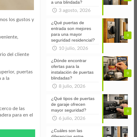
a una blindada?
3 agosto, 2026
mos los gustos y
¿Qué puertas de
entrada son mejores
para una mayor
0
veniente,
seguridad residencial?
10 julio, 2026
io del cliente
¿Dónde encontrar
ofertas para la
uperior, puertas
instalación de puertas
0
blindadas?
 a la
8 julio, 2026
¿Qué tipos de puertas
de garaje ofrecen
cerco de las
mayor seguridad?
0
adera para en el
6 julio, 2026
¿Cuáles son las
diferencias entre