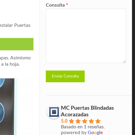
Consulta
*
nstalar Puertas
hapas. Asimismo
a la hoja.
MC Puertas Blindadas
Acorazadas
5.0
Basado en 1 reseñas.
powered by
G
o
o
g
l
e