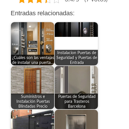
Entradas relacionadas:
Instalacion Puertas de
¿Cuáles son las ventajas
Seguridad y Puertas de
de instalar una puerta…
Entrada
Suministros e
Puertas de Seguridad
Instalación Puertas
para Trasteros
Blindadas Precio
Barcelona