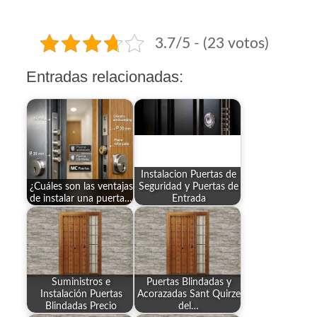
3.7/5 - (23 votos)
Entradas relacionadas:
Instalacion Puertas de
¿Cuáles son las ventajas
Seguridad y Puertas de
de instalar una puerta…
Entrada
Suministros e
Puertas Blindadas y
Instalación Puertas
Acorazadas Sant Quirze
Blindadas Precio
del…