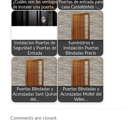
¿Cuáles son las ventajas
Puertas de entrada para
de instalar una puerta…
casa Castelldefels -…
Instalacion Puertas de
Suministros e
Seguridad y Puertas de
Instalación Puertas
Entrada
Blindadas Precio
Puertas Blindadas y
Puertas Blindadas y
Acorazadas Sant Quirze
Acorazadas Mollet del
del…
Valles…
Comments are closed.