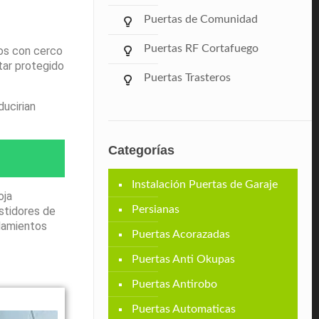
Puertas de Comunidad
Puertas RF Cortafuego
tos con cerco
tar protegido
Puertas Trasteros
ducirian
Categorías
Instalación Puertas de Garaje
oja
Persianas
stidores de
odamientos
Puertas Acorazadas
Puertas Anti Okupas
Puertas Antirobo
Puertas Automaticas