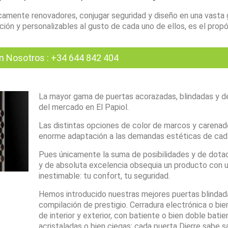
amente renovadores, conjugar seguridad y diseño en una vasta
ón y personalizables al gusto de cada uno de ellos, es el propó
n Nosotros
:
+34 644 842 404
La mayor gama de puertas acorazadas, blindadas y d
del mercado en El Papiol.
Las distintas opciones de color de marcos y carenad
enorme adaptación a las demandas estéticas de cada
Pues únicamente la suma de posibilidades y de dota
y de absoluta excelencia obsequia un producto con u
inestimable: tu confort, tu seguridad.
Hemos introducido nuestras mejores puertas blindad
compilación de prestigio. Cerradura electrónica o bien
de interior y exterior, con batiente o bien doble batie
acristaladas o bien ciegas: cada puerta Dierre sabe s