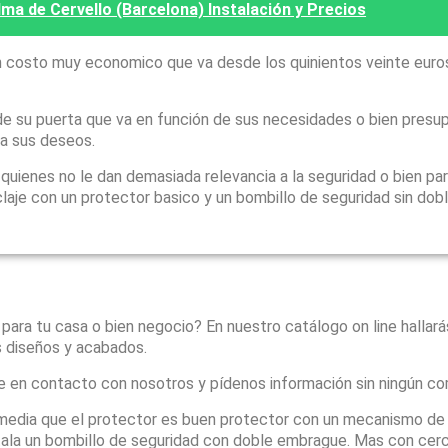
ma de Cervello (Barcelona) Instalación y Precios
 costo muy economico que va desde los quinientos veinte euro
e su puerta que va en función de sus necesidades o bien presu
 a sus deseos.
ienes no le dan demasiada relevancia a la seguridad o bien par
laje con un protector basico y un bombillo de seguridad sin dob
 para tu casa o bien negocio? En nuestro catálogo on line hallar
s diseños y acabados.
e en contacto con nosotros y pídenos información sin ningún c
media que el protector es buen protector con un mecanismo de 
instala un bombillo de seguridad con doble embrague. Mas con ce