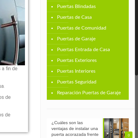
Puertas Blindadas
Puertas de Casa
Puertas de Comunidad
Puertas de Garaje
Puertas Entrada de Casa
Puertas Exteriores
a fin de
Puertas Interiores
Puertas Seguridad
sa.
Reparación Puertas de Garaje
os de
os de
¿Cuáles son las
ventajas de instalar una
puerta acorazada frente
0