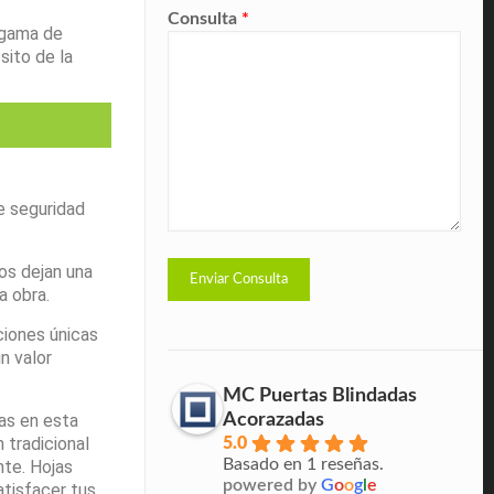
Consulta
*
 gama de
sito de la
e seguridad
os dejan una
 obra.
ciones únicas
n valor
MC Puertas Blindadas
Acorazadas
as en esta
 tradicional
5.0
Basado en 1 reseñas.
nte. Hojas
powered by
G
o
o
g
l
e
atisfacer tus