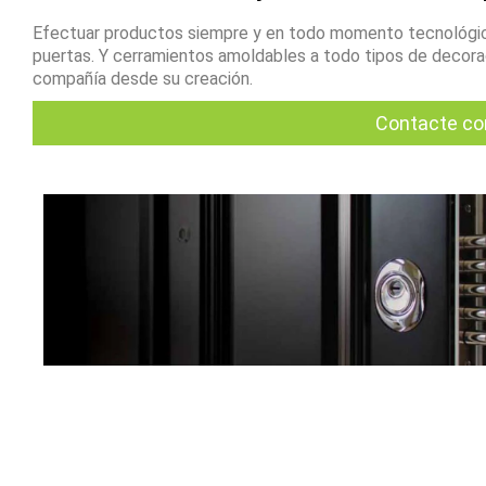
Efectuar productos siempre y en todo momento tecnológic
puertas. Y cerramientos amoldables a todo tipos de decoraci
compañía desde su creación.
Contacte co