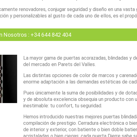
amente renovadores, conjugar seguridad y diseño en una vasta
ón y personalizables al gusto de cada uno de ellos, es el propó
n Nosotros
:
+34 644 842 404
La mayor gama de puertas acorazadas, blindadas y d
del mercado en Parets del Valles.
Las distintas opciones de color de marcos y carenad
enorme adaptación a las demandas estéticas de cada
Pues únicamente la suma de posibilidades y de dota
y de absoluta excelencia obsequia un producto con u
inestimable: tu confort, tu seguridad.
Hemos introducido nuestras mejores puertas blindad
compilación de prestigio. Cerradura electrónica o bien
de interior y exterior, con batiente o bien doble batie
acristaladas o bien ciegas: cada puerta Dierre sabe s