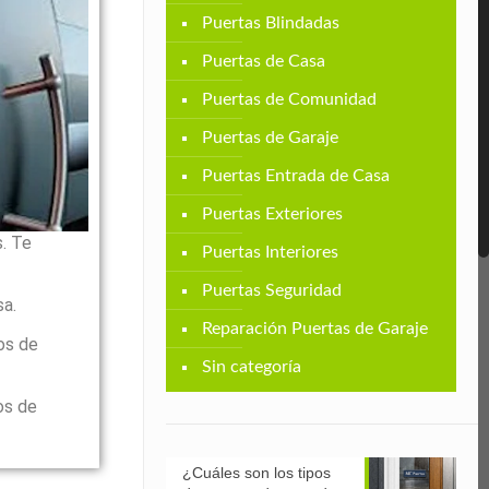
Puertas Blindadas
Puertas de Casa
Puertas de Comunidad
Puertas de Garaje
Puertas Entrada de Casa
Puertas Exteriores
. Te
Puertas Interiores
Puertas Seguridad
sa.
Reparación Puertas de Garaje
os de
Sin categoría
os de
¿Cuáles son los tipos