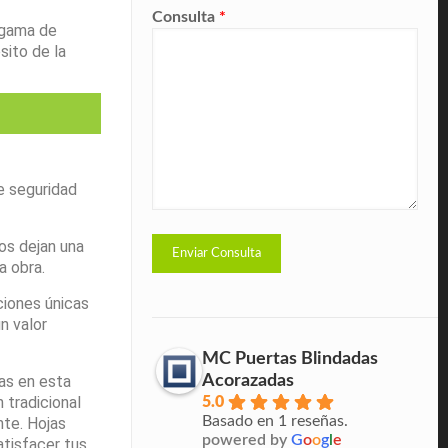
Consulta
*
 gama de
sito de la
e seguridad
os dejan una
 obra.
ciones únicas
n valor
MC Puertas Blindadas
Acorazadas
as en esta
 tradicional
5.0
Basado en 1 reseñas.
nte. Hojas
powered by
G
o
o
g
l
e
atisfacer tus