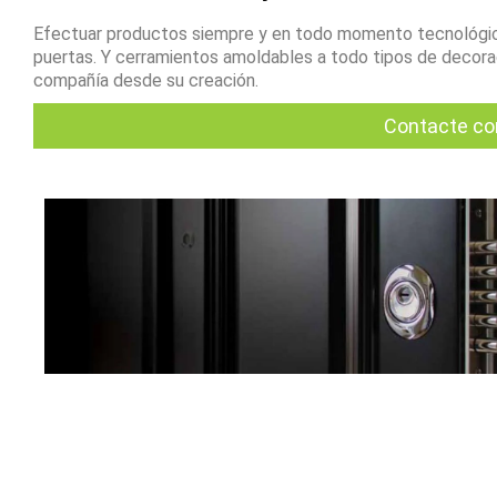
Efectuar productos siempre y en todo momento tecnológic
puertas. Y cerramientos amoldables a todo tipos de decoraci
compañía desde su creación.
Contacte co