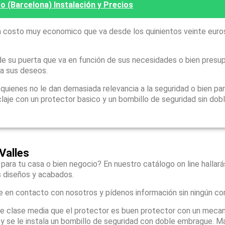
 (Barcelona) Instalación y Precios
 costo muy economico que va desde los quinientos veinte euro
e su puerta que va en función de sus necesidades o bien presu
 a sus deseos.
ienes no le dan demasiada relevancia a la seguridad o bien par
laje con un protector basico y un bombillo de seguridad sin dob
Valles
 para tu casa o bien negocio? En nuestro catálogo on line hallar
s diseños y acabados.
e en contacto con nosotros y pídenos información sin ningún c
de clase media que el protector es buen protector con un meca
mo y se le instala un bombillo de seguridad con doble embrague. 