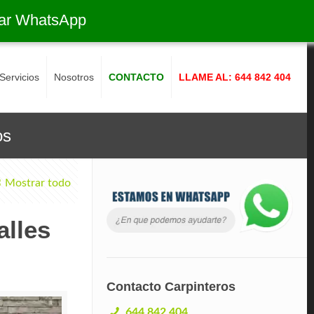
ar WhatsApp
Servicios
Nosotros
CONTACTO
LLAME AL: 644 842 404
os
Mostrar todo
alles
Contacto Carpinteros
644 842 404