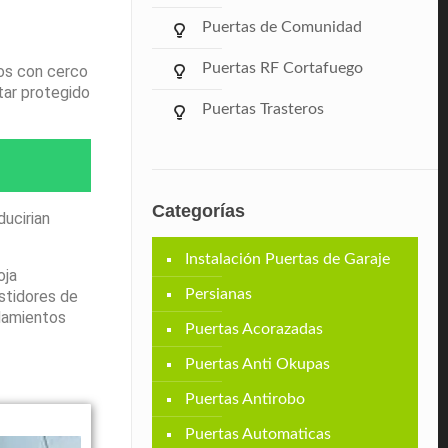
Puertas de Comunidad
Puertas RF Cortafuego
tos con cerco
tar protegido
Puertas Trasteros
Categorías
ducirian
Instalación Puertas de Garaje
oja
Persianas
stidores de
odamientos
Puertas Acorazadas
Puertas Anti Okupas
Puertas Antirobo
Puertas Automaticas