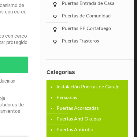
Puertas Entrada de Casa
ecanismo de
Mas con cerco
Puertas de Comunidad
Puertas RF Cortafuego
tos con cerco
Puertas Trasteros
tar protegido
Categorías
ducirian
Instalación Puertas de Garaje
Persianas
oja
stidores de
Puertas Acorazadas
odamientos
Puertas Anti Okupas
Puertas Antirobo