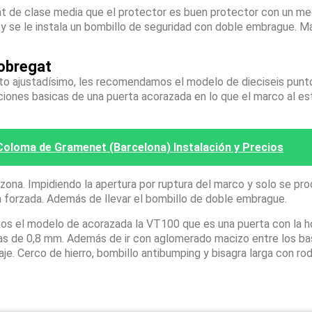
at de clase media que el protector es buen protector con un m
mo y se le instala un bombillo de seguridad con doble embrague. 
lobregat
sto ajustadísimo, les recomendamos el modelo de dieciseis pun
ciones basicas de una puerta acorazada en lo que el marco al es
Coloma de Gramenet (Barcelona) Instalación y Precios
na. Impidiendo la apertura por ruptura del marco y solo se pro
a forzada. Además de llevar el bombillo de doble embrague.
os el modelo de acorazada la VT100 que es una puerta con la h
apas de 0,8 mm. Además de ir con aglomerado macizo entre los ba
laje. Cerco de hierro, bombillo antibumping y bisagra larga con r