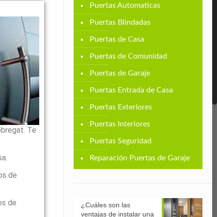
Puertas Automaticas
Puertas Blindadas
Puertas de Casa
Puertas de Comunidad
Puertas de Garaje
Puertas Entrada de Casa
Puertas Exteriores
Puertas Interiores
obregat. Te
Puertas Seguridad
sa.
Reparación Puertas de Garaje
os de
os de
¿Cuáles son las
ventajas de instalar una