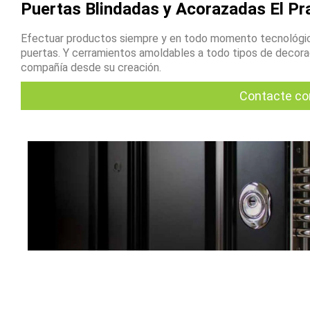
Puertas Blindadas y Acorazadas El Pra
Efectuar productos siempre y en todo momento tecnológic
puertas. Y cerramientos amoldables a todo tipos de decoraci
compañía desde su creación.
Contacte co