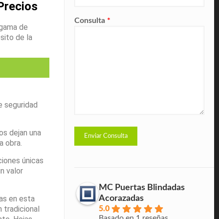
Precios
Consulta
*
 gama de
sito de la
e seguridad
os dejan una
 obra.
ciones únicas
n valor
MC Puertas Blindadas
Acorazadas
as en esta
 tradicional
5.0
Basado en 1 reseñas.