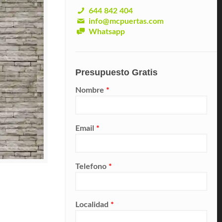
644 842 404
info@mcpuertas.com
Whatsapp
Presupuesto Gratis
Nombre
*
Email
*
Telefono
*
Localidad
*