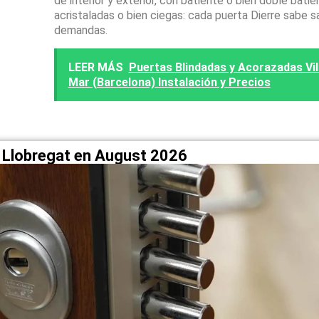
de interior y exterior, con batiente o bien doble batie
acristaladas o bien ciegas: cada puerta Dierre sabe s
demandas.
LEER MÁS
Puertas Blindadas y Acorazadas Vi
Mar (Barcelona) Instalación y Precios
e Llobregat en August 2026