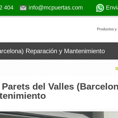
2 404
info@mcpuertas.com
Envi
Productos y 
Barcelona) Reparación y Mantenimiento
 Parets del Valles (Barcelo
tenimiento