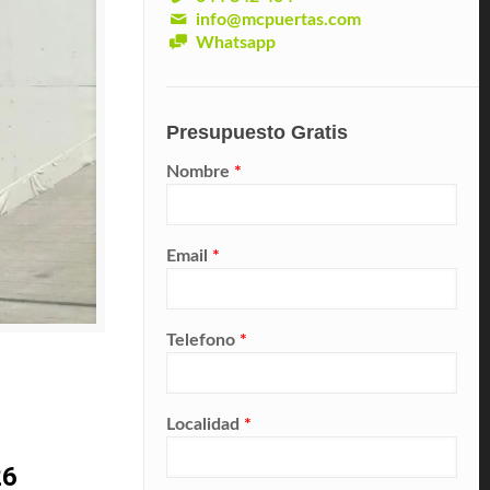
info@mcpuertas.com
Whatsapp
Presupuesto Gratis
Nombre
*
Email
*
Telefono
*
Localidad
*
26