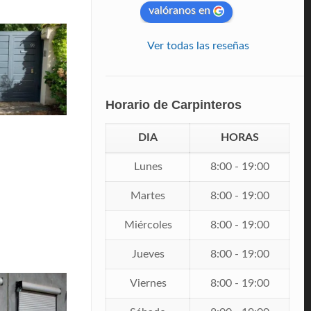
valóranos en
Ver todas las reseñas
Horario de Carpinteros
DIA
HORAS
Lunes
8:00 - 19:00
Martes
8:00 - 19:00
Miércoles
8:00 - 19:00
Jueves
8:00 - 19:00
Viernes
8:00 - 19:00