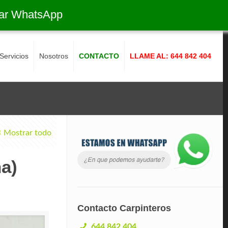
ar WhatsApp
Servicios
Nosotros
CONTACTO
LLAME AL: 644 842 404
Mostrar todo
na)
Contacto Carpinteros
644 842 404