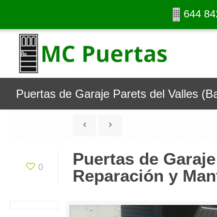
644 84
Puertas de Garaje Parets del Valles (
Puertas de Garaje
0
Reparación y Man