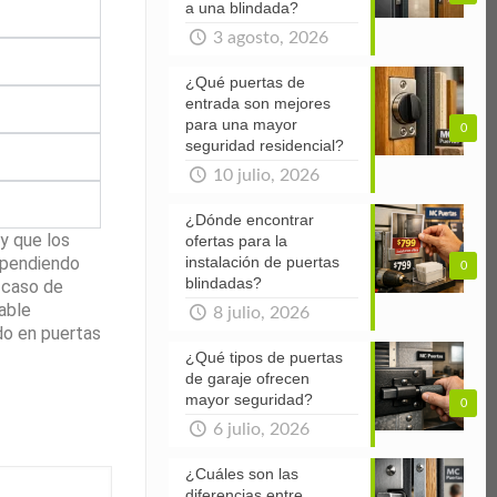
a una blindada?
3 agosto, 2026
¿Qué puertas de
entrada son mejores
para una mayor
0
seguridad residencial?
10 julio, 2026
¿Dónde encontrar
y que los
ofertas para la
instalación de puertas
ependiendo
0
blindadas?
 caso de
able
8 julio, 2026
do en puertas
¿Qué tipos de puertas
de garaje ofrecen
mayor seguridad?
0
6 julio, 2026
¿Cuáles son las
diferencias entre