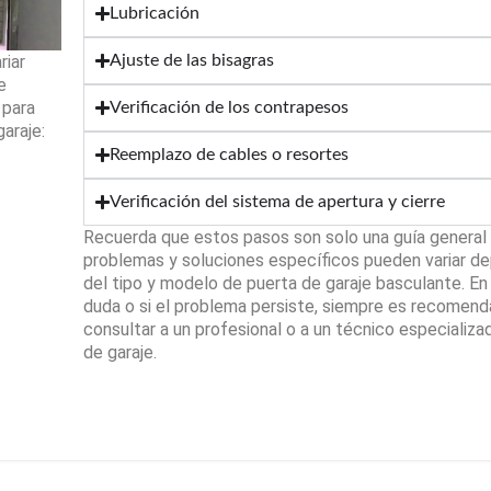
Lubricación
riar
Ajuste de las bisagras
e
 para
Verificación de los contrapesos
araje:
Reemplazo de cables o resortes
Verificación del sistema de apertura y cierre
Recuerda que estos pasos son solo una guía general 
problemas y soluciones específicos pueden variar d
del tipo y modelo de puerta de garaje basculante. En
duda o si el problema persiste, siempre es recomend
consultar a un profesional o a un técnico especializa
de garaje.