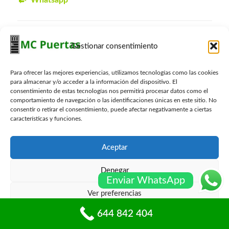
Whatsapp
Presupuesto Gratis
Gestionar consentimiento
Nombre
*
Para ofrecer las mejores experiencias, utilizamos tecnologías como las cookies
para almacenar y/o acceder a la información del dispositivo. El
consentimiento de estas tecnologías nos permitirá procesar datos como el
Email
*
comportamiento de navegación o las identificaciones únicas en este sitio. No
consentir o retirar el consentimiento, puede afectar negativamente a ciertas
características y funciones.
Telefono
*
Aceptar
Denegar
Localidad
*
Enviar WhatsApp
Ver preferencias
644 842 404
Política de cookies
Políticas de privacidad
Consulta
*