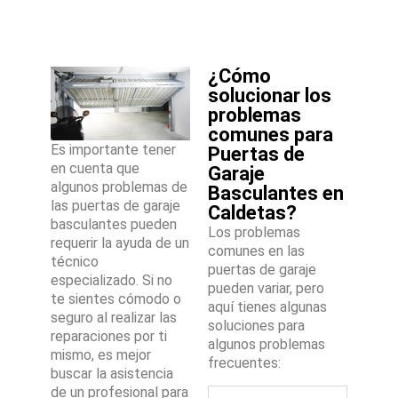
¿Cómo
solucionar los
problemas
comunes para
Es importante tener
Puertas de
en cuenta que
Garaje
algunos problemas de
Basculantes en
las puertas de garaje
Caldetas?
basculantes pueden
Los problemas
requerir la ayuda de un
comunes en las
técnico
puertas de garaje
especializado. Si no
pueden variar, pero
te sientes cómodo o
aquí tienes algunas
seguro al realizar las
soluciones para
reparaciones por ti
algunos problemas
mismo, es mejor
frecuentes:
buscar la asistencia
de un profesional para