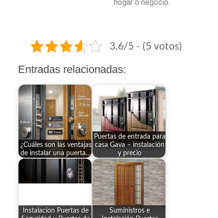
hogar o negocio.
3.6/5 - (5 votos)
Entradas relacionadas:
Puertas de entrada para
¿Cuáles son las ventajas
casa Gava – instalación
de instalar una puerta…
y precio
Instalacion Puertas de
Suministros e