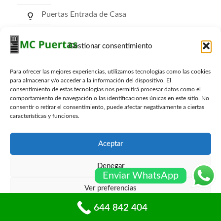
Puertas Entrada de Casa
Puertas de Comunidad
Gestionar consentimiento
Puertas RF Cortafuego
Para ofrecer las mejores experiencias, utilizamos tecnologías como las cookies
Puertas Trasteros
para almacenar y/o acceder a la información del dispositivo. El
consentimiento de estas tecnologías nos permitirá procesar datos como el
comportamiento de navegación o las identificaciones únicas en este sitio. No
consentir o retirar el consentimiento, puede afectar negativamente a ciertas
características y funciones.
Archivos
Aceptar
Denegar
Enviar WhatsApp
Ver preferencias
© mcpuertas.com Todos los derechos reservados -
Sitemap
-
Blog
644 842 404
Política de cookies
Políticas de privacidad