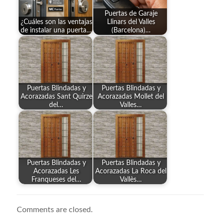
Puertas de Garaje
¿Cuáles son las ventajas
Llinars del Valles
de instalar una puerta…
(Barcelona)…
Puertas Blindadas y
Puertas Blindadas y
Acorazadas Sant Quirze
Acorazadas Mollet del
del…
Valles…
Puertas Blindadas y
Puertas Blindadas y
Acorazadas Les
Acorazadas La Roca del
Franqueses del…
Vallès…
Comments are closed.