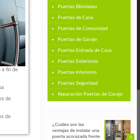
Puertas Blindadas
Puertas de Casa
Puertas de Comunidad
Puertas de Garaje
Puertas Entrada de Casa
Puertas Exteriores
a fin de
Puertas Interiores
Puertas Seguridad
sa.
Reparación Puertas de Garaje
os de
os de
¿Cuáles son las
ventajas de instalar una
puerta acorazada frente
0