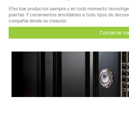
Efectuar productos siempre y en todo momento tecnológic
puertas. Y cerramientos amoldables a todo tipos de decoraci
compañía desde su creación.
Contacte co