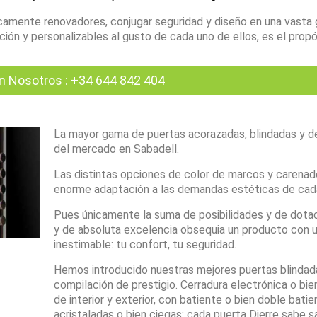
amente renovadores, conjugar seguridad y diseño en una vasta
ón y personalizables al gusto de cada uno de ellos, es el propó
n Nosotros
:
+34 644 842 404
La mayor gama de puertas acorazadas, blindadas y d
del mercado en Sabadell.
Las distintas opciones de color de marcos y carenad
enorme adaptación a las demandas estéticas de cada
Pues únicamente la suma de posibilidades y de dota
y de absoluta excelencia obsequia un producto con u
inestimable: tu confort, tu seguridad.
Hemos introducido nuestras mejores puertas blindad
compilación de prestigio. Cerradura electrónica o bien
de interior y exterior, con batiente o bien doble batie
acristaladas o bien ciegas: cada puerta Dierre sabe s