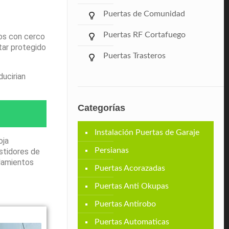
Puertas de Comunidad
Puertas RF Cortafuego
tos con cerco
tar protegido
Puertas Trasteros
ducirian
Categorías
Instalación Puertas de Garaje
oja
Persianas
stidores de
odamientos
Puertas Acorazadas
Puertas Anti Okupas
Puertas Antirobo
Puertas Automaticas