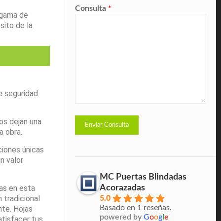
Consulta
*
 gama de
sito de la
e seguridad
os dejan una
 obra.
ciones únicas
n valor
MC Puertas Blindadas
Acorazadas
as en esta
 tradicional
5.0
Basado en 1 reseñas.
nte. Hojas
powered by
G
o
o
g
l
e
atisfacer tus