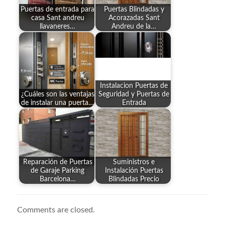
Puertas de entrada para
Puertas Blindadas y
casa Sant andreu
Acorazadas Sant
llavaneres…
Andreu de la…
Instalacion Puertas de
¿Cuáles son las ventajas
Seguridad y Puertas de
de instalar una puerta…
Entrada
Reparación de Puertas
Suministros e
de Garaje Parking
Instalación Puertas
Barcelona…
Blindadas Precio
Comments are closed.