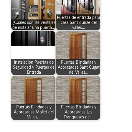
Puertas de entrada para
¿Cuáles son las ventajas
casa Sant quirze del
de instalar una puerta…
valles…
Instalacion Puertas de
Puertas Blindadas y
Seguridad y Puertas de
Acorazadas Sant Cugat
Entrada
del Valles…
Puertas Blindadas y
Puertas Blindadas y
Acorazadas Mollet del
Acorazadas Les
Valles…
Franqueses del…