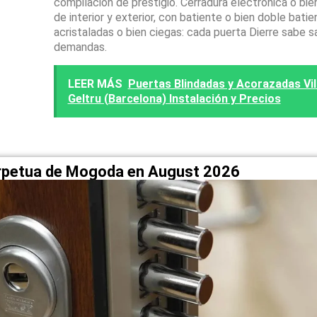
compilación de prestigio. Cerradura electrónica o bien
de interior y exterior, con batiente o bien doble batie
acristaladas o bien ciegas: cada puerta Dierre sabe s
demandas.
LEER MÁS
Puertas Blindadas y Acorazadas Vila
Geltru (Barcelona) Instalación y Precios
erpetua de Mogoda en August 2026