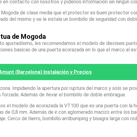
e en contacto con nosotros y pídenos información sin ningún c
Mogoda de clase media que el protector es buen protector co
orado del mismo y se le instala un bombillo de seguridad con dob
etua de Mogoda
sto ajustadísimo, les recomendamos el modelo de dieciseis pun
ciones basicas de una puerta acorazada en lo que el marco al es
Amunt (Barcelona) Instalación y Precios
na. Impidiendo la apertura por ruptura del marco y solo se pro
a forzada. Además de llevar el bombillo de doble embrague.
os el modelo de acorazada la VT100 que es una puerta con la h
apas de 0,8 mm. Además de ir con aglomerado macizo entre los ba
laje. Cerco de hierro, bombillo antibumping y bisagra larga con r