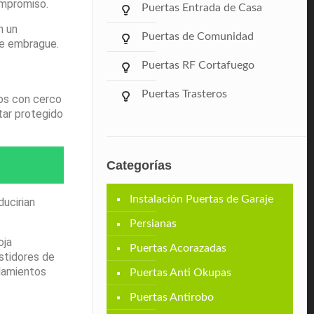
ompromiso.
Puertas Entrada de Casa
n un
Puertas de Comunidad
le embrague.
Puertas RF Cortafuego
Puertas Trasteros
tos con cerco
tar protegido
Categorías
Instalación Puertas de Garaje
ducirian
Persianas
oja
Puertas Acorazadas
stidores de
odamientos
Puertas Anti Okupas
Puertas Antirobo