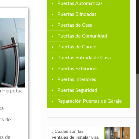
Puertas Automaticas
Puertas Blindadas
Puertas de Casa
Puertas de Comunidad
Puertas de Garaje
Puertas Entrada de Casa
Puertas Exteriores
Puertas Interiores
a Perpetua
Puertas Seguridad
Reparación Puertas de Garaje
sa.
os de
¿Cuáles son las
os de
ventajas de instalar una