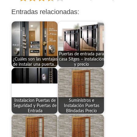
Entradas relacionadas:
Puertas de entrada para
¿Cuáles son las ventajas
casa Sitges – instalación
de instalar una puerta…
y precio
Instalacion Puertas de
Suministros e
Seguridad y Puertas de
Instalación Puertas
Entrada
Blindadas Precio