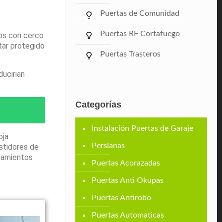
Puertas de Comunidad
Puertas RF Cortafuego
tos con cerco
tar protegido
Puertas Trasteros
ducirian
Categorías
Instalación Puertas de Garaje
oja
Persianas
stidores de
odamientos
Puertas Acorazadas
Puertas Anti Okupas
Puertas Antirobo
Puertas Automaticas