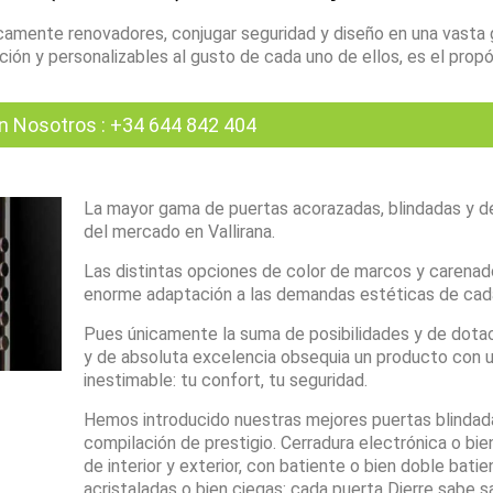
amente renovadores, conjugar seguridad y diseño en una vasta
ón y personalizables al gusto de cada uno de ellos, es el propó
n Nosotros
:
+34 644 842 404
La mayor gama de puertas acorazadas, blindadas y d
del mercado en Vallirana.
Las distintas opciones de color de marcos y carenad
enorme adaptación a las demandas estéticas de cada
Pues únicamente la suma de posibilidades y de dota
y de absoluta excelencia obsequia un producto con u
inestimable: tu confort, tu seguridad.
Hemos introducido nuestras mejores puertas blindad
compilación de prestigio. Cerradura electrónica o bien
de interior y exterior, con batiente o bien doble batie
acristaladas o bien ciegas: cada puerta Dierre sabe s