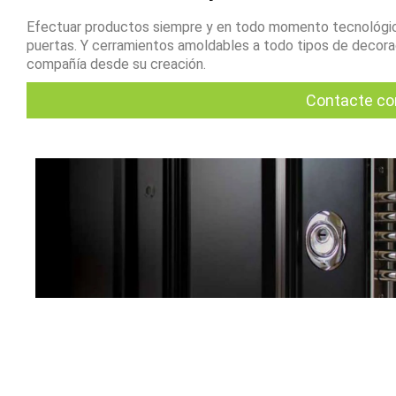
Efectuar productos siempre y en todo momento tecnológic
puertas. Y cerramientos amoldables a todo tipos de decoraci
compañía desde su creación.
Contacte co