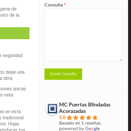
Consulta
*
 gama de
sito de la
e seguridad
os dejan una
 obra.
ciones únicas
n valor
MC Puertas Blindadas
Acorazadas
as en esta
 tradicional
5.0
Basado en 1 reseñas.
nte. Hojas
powered by
G
o
o
g
l
e
atisfacer tus