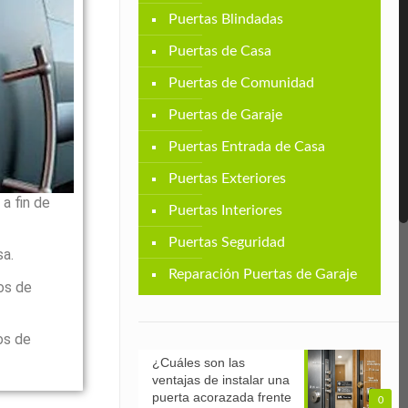
Puertas Blindadas
Puertas de Casa
Puertas de Comunidad
Puertas de Garaje
Puertas Entrada de Casa
Puertas Exteriores
a fin de
Puertas Interiores
Puertas Seguridad
sa.
Reparación Puertas de Garaje
os de
os de
¿Cuáles son las
ventajas de instalar una
puerta acorazada frente
0