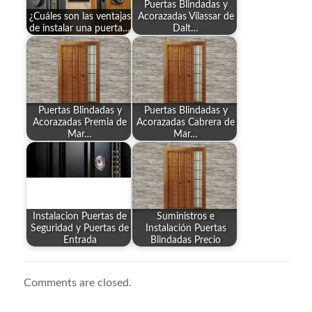
Puertas Blindadas y
¿Cuáles son las ventajas
Acorazadas Vilassar de
de instalar una puerta…
Dalt…
Puertas Blindadas y
Puertas Blindadas y
Acorazadas Premia de
Acorazadas Cabrera de
Mar…
Mar…
Instalacion Puertas de
Suministros e
Seguridad y Puertas de
Instalación Puertas
Entrada
Blindadas Precio
Comments are closed.