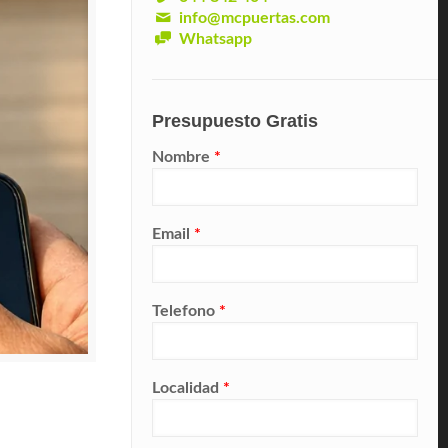
info@mcpuertas.com
Whatsapp
Presupuesto Gratis
Nombre
*
Email
*
Telefono
*
Localidad
*