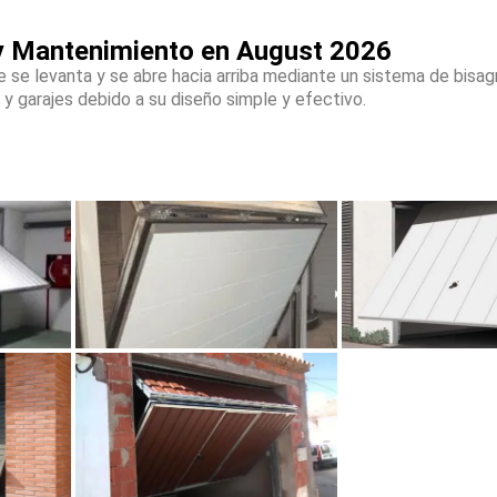
 y Mantenimiento en August 2026
 se levanta y se abre hacia arriba mediante un sistema de bisag
y garajes debido a su diseño simple y efectivo.