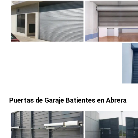
Puertas de Garaje Batientes en Abrera