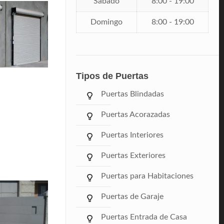
Sábado
8:00 - 19:00
Domingo
8:00 - 19:00
Tipos de Puertas
Puertas Blindadas
Puertas Acorazadas
Puertas Interiores
Puertas Exteriores
Puertas para Habitaciones
Puertas de Garaje
Puertas Entrada de Casa