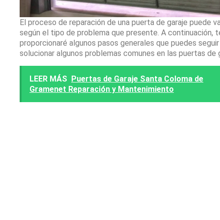
El proceso de reparación de una puerta de garaje puede va
según el tipo de problema que presente. A continuación, t
proporcionaré algunos pasos generales que puedes seguir
solucionar algunos problemas comunes en las puertas de g
LEER MÁS
Puertas de Garaje Santa Coloma de
Gramenet Reparación y Mantenimiento