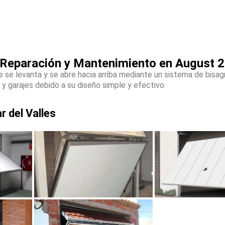
es Reparación y Mantenimiento en August 
 se levanta y se abre hacia arriba mediante un sistema de bisag
y garajes debido a su diseño simple y efectivo.
r del Valles