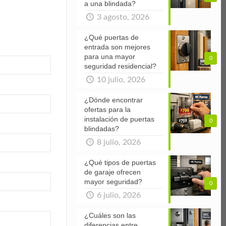
a una blindada?
3 agosto, 2026
¿Qué puertas de
entrada son mejores
para una mayor
0
seguridad residencial?
10 julio, 2026
¿Dónde encontrar
ofertas para la
instalación de puertas
0
blindadas?
8 julio, 2026
¿Qué tipos de puertas
de garaje ofrecen
mayor seguridad?
0
6 julio, 2026
¿Cuáles son las
diferencias entre