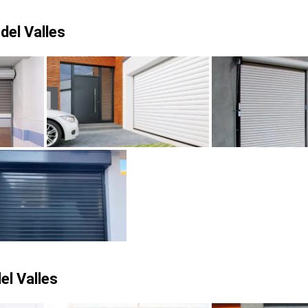
del Valles
el Valles