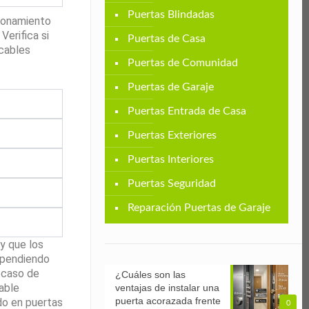
Puertas Blindadas
cionamiento
Verifica si
Puertas de Casa
cables
Puertas de Comunidad
Puertas de Garaje
Puertas Entrada de Casa
Puertas Exteriores
Puertas Interiores
Puertas Seguridad
Reparación Puertas de Garaje
y que los
ependiendo
 caso de
¿Cuáles son las
able
ventajas de instalar una
puerta acorazada frente
do en puertas
0