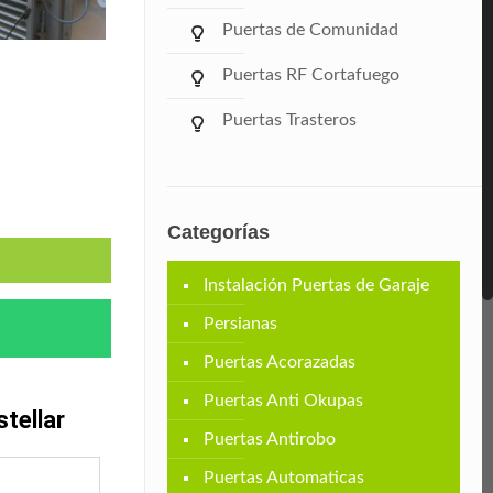
Puertas de Comunidad
Puertas RF Cortafuego
Puertas Trasteros
Categorías
Instalación Puertas de Garaje
Persianas
Puertas Acorazadas
Puertas Anti Okupas
tellar
Puertas Antirobo
Puertas Automaticas