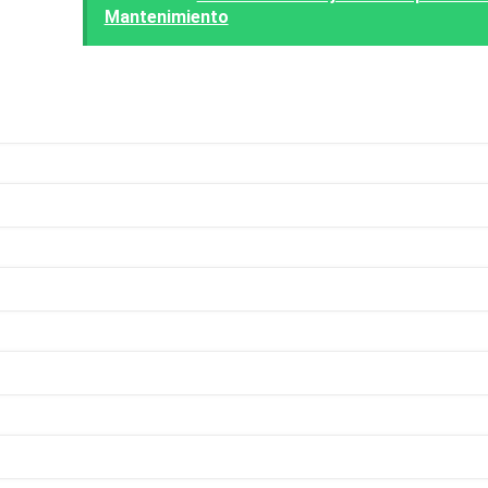
Mantenimiento