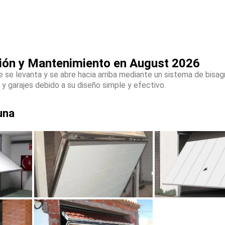
ción y Mantenimiento en August 2026
 se levanta y se abre hacia arriba mediante un sistema de bisag
y garajes debido a su diseño simple y efectivo.
una