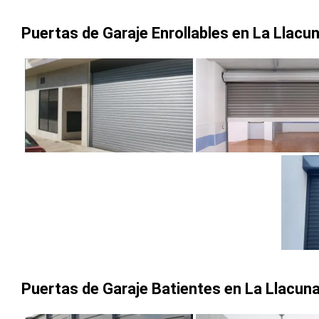
Puertas de Garaje Enrollables en La Llacu
Puertas de Garaje Batientes en La Llacun