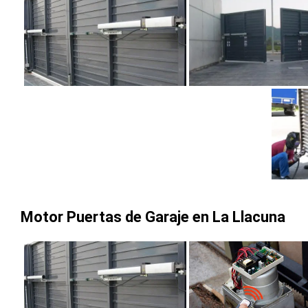
Motor Puertas de Garaje en La Llacuna