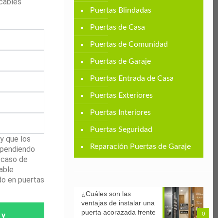
cables
Puertas Blindadas
Puertas de Casa
Puertas de Comunidad
Puertas de Garaje
Puertas Entrada de Casa
Puertas Exteriores
Puertas Interiores
Puertas Seguridad
y que los
Reparación Puertas de Garaje
ependiendo
 caso de
able
do en puertas
¿Cuáles son las
ventajas de instalar una
puerta acorazada frente
 y
0