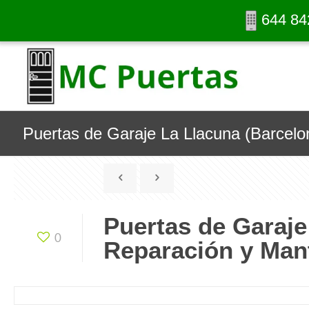
644 84
Puertas de Garaje La Llacuna (Barcel
Puertas de Garaje
0
Reparación y Man