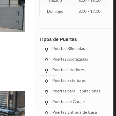
Sábado
8:00 - 19:00
Domingo
8:00 - 19:00
Tipos de Puertas
Puertas Blindadas
Puertas Acorazadas
Puertas Interiores
Puertas Exteriores
Puertas para Habitaciones
Puertas de Garaje
Puertas Entrada de Casa