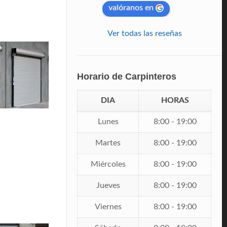
valóranos en
Ver todas las reseñas
Horario de Carpinteros
DIA
HORAS
Lunes
8:00 - 19:00
Martes
8:00 - 19:00
Miércoles
8:00 - 19:00
Jueves
8:00 - 19:00
Viernes
8:00 - 19:00