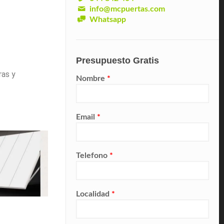
info@mcpuertas.com
Whatsapp
Presupuesto Gratis
ras y
Nombre
*
Email
*
Telefono
*
Localidad
*