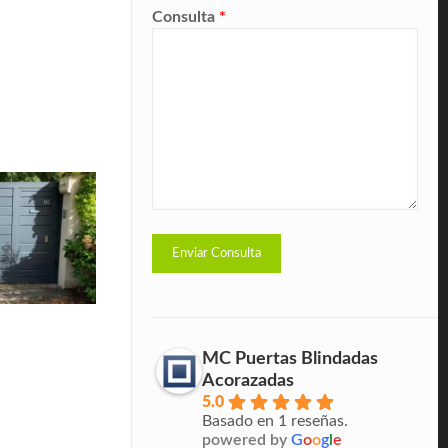
Consulta
*
MC Puertas Blindadas
Acorazadas
5.0
Basado en 1 reseñas.
powered by
G
o
o
g
l
e