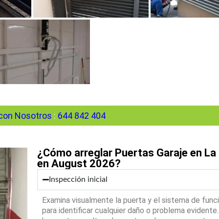
con Nosotros
:
644 842 404
¿Cómo arreglar Puertas Garaje en La
en August 2026?
Inspección inicial
Examina visualmente la puerta y el sistema de fun
para identificar cualquier daño o problema evidente. 