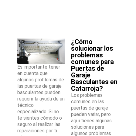
¿Cómo
solucionar los
problemas
comunes para
Es importante tener
Puertas de
en cuenta que
Garaje
algunos problemas de
Basculantes en
las puertas de garaje
Catarroja?
basculantes pueden
Los problemas
requerir la ayuda de un
comunes en las
técnico
puertas de garaje
especializado. Si no
pueden variar, pero
te sientes cómodo o
aquí tienes algunas
seguro al realizar las
soluciones para
reparaciones por ti
algunos problemas