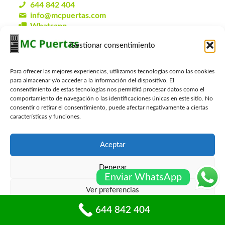
644 842 404
info@mcpuertas.com
Whatsapp
Gestionar consentimiento
Presupuesto Gratis
Para ofrecer las mejores experiencias, utilizamos tecnologías como las cookies
para almacenar y/o acceder a la información del dispositivo. El
Nombre
*
consentimiento de estas tecnologías nos permitirá procesar datos como el
comportamiento de navegación o las identificaciones únicas en este sitio. No
consentir o retirar el consentimiento, puede afectar negativamente a ciertas
características y funciones.
Email
*
Aceptar
Telefono
*
Denegar
Enviar WhatsApp
Ver preferencias
Localidad
*
644 842 404
Política de cookies
Políticas de privacidad