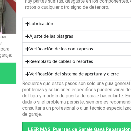
hay partes sueltas, desgaste en los componentes, 
rotos o cualquier otro signo de deterioro.
Lubricación
riar
Ajuste de las bisagras
e
 para
Verificación de los contrapesos
araje:
Reemplazo de cables o resortes
Verificación del sistema de apertura y cierre
Recuerda que estos pasos son solo una guía general 
problemas y soluciones específicos pueden variar d
del tipo y modelo de puerta de garaje basculante. En
duda o si el problema persiste, siempre es recomend
consultar a un profesional o a un técnico especializa
de garaje.
LEER MÁS
Puertas de Garaje Gavá Reparación