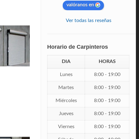
valóranos en
Ver todas las reseñas
Horario de Carpinteros
DIA
HORAS
Lunes
8:00 - 19:00
Martes
8:00 - 19:00
Miércoles
8:00 - 19:00
Jueves
8:00 - 19:00
Viernes
8:00 - 19:00