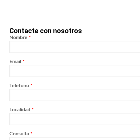
Contacte con nosotros
Nombre
*
Email
*
Telefono
*
Localidad
*
Consulta
*