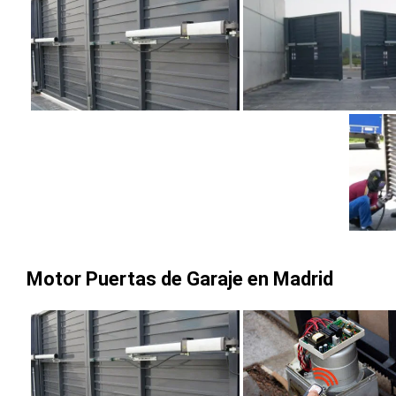
Motor Puertas de Garaje en Madrid