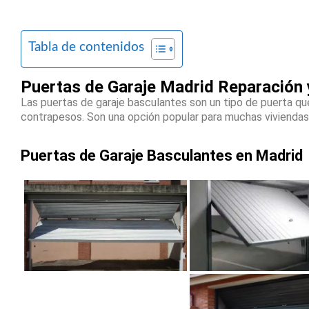
Tabla de contenidos
Puertas de Garaje Madrid Reparación
Las puertas de garaje basculantes son un tipo de puerta que
contrapesos. Son una opción popular para muchas viviendas 
Puertas de Garaje Basculantes en Madrid