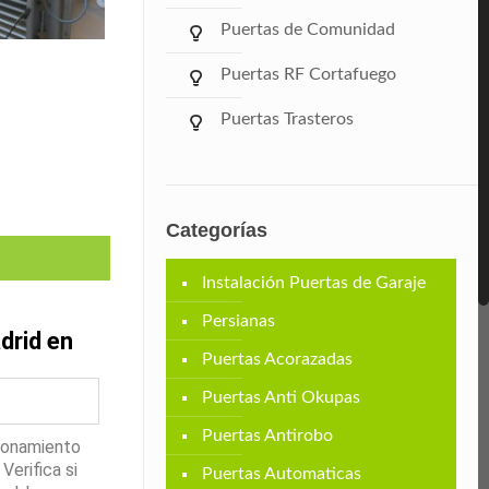
Puertas de Comunidad
Puertas RF Cortafuego
Puertas Trasteros
Categorías
Instalación Puertas de Garaje
Persianas
drid en
Puertas Acorazadas
Puertas Anti Okupas
Puertas Antirobo
cionamiento
Verifica si
Puertas Automaticas