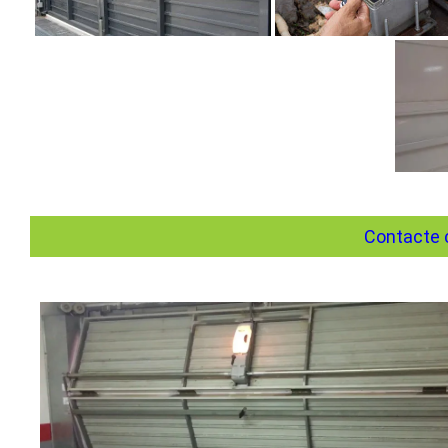
Contacte 